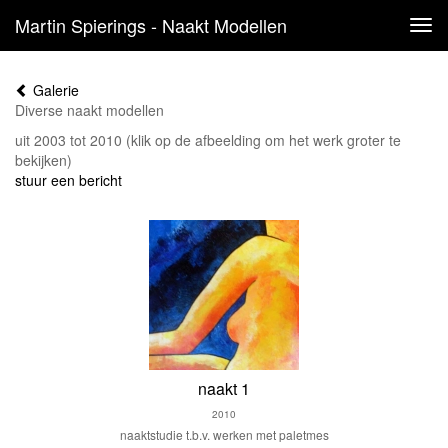
Martin Spierings - Naakt Modellen
Tog
navi
Galerie
Diverse naakt modellen
uit 2003 tot 2010
(klik op de afbeelding om het werk groter te
bekijken)
stuur een bericht
naakt 1
2010
naaktstudie t.b.v. werken met paletmes